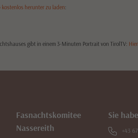
kostenlos herunter zu laden
:
chtshauses gibt in einem 3-Minuten Portrait von TirolTV:
Hie
Fasnachtskomitee
Sie habe
Nassereith
+43 6