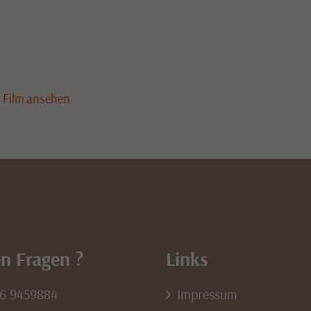
r Film ansehen
n Fragen ?
Links
76 9459884
Impressum