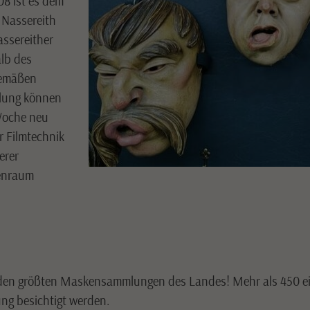
08 ist es dem
 Nassereith
assereither
alb des
gemäßen
llung können
Woche neu
r Filmtechnik
erer
penraum
den größten Maskensammlungen des Landes! Mehr als 450 ein
ng besichtigt werden.