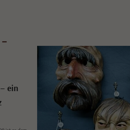
-
– ein
z