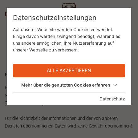
DE
Datenschutzeinstellungen
Auf unserer Webseite werden Cookies verwendet.
Einige davon werden zwingend benötigt, während es
uns andere ermöglichen, Ihre Nutzererfahrung auf
INFORMATIONSPFLICHT LT.
unserer Webseite zu verbessern.
§5 E-COMMERCE-GESETZ
ALLE AKZEPTIEREN
Für den Inhalt verantwortlich:
Mehr über die genutzten Cookies erfahren
Fasnachtskomitee Nassereith, Sachsengasse 81a, 6465
Nassereith (ZVR-Zahl: 540851765)
Datenschutz
Obmann Gerhard Spielmann; - © alle Rechte vorbehalten!
Für die Richtigkeit der Informationen und der von anderen
Diensten übernommenen Daten wird keine Gewähr übernommen!