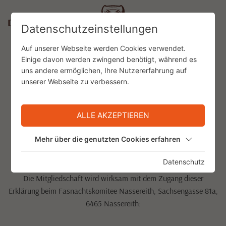
DE
Datenschutzeinstellungen
Auf unserer Webseite werden Cookies verwendet.
Einige davon werden zwingend benötigt, während es
uns andere ermöglichen, Ihre Nutzererfahrung auf
ONLINE AUSFÜLLEN
unserer Webseite zu verbessern.
BEITRITTSERKLÄRUNG
für die Mitgliedschaft im Förderkreis
ALLE AKZEPTIEREN
Mehr über die genutzten Cookies erfahren
Freunde der Nassereither Fasnacht
Datenschutz
Die Mitgliedschaft wird wirksam mit dem Zugang dieser
Erklärung beim Fasnachtskomitee Nassereith, Sachsengasse 81a,
6465 Nassereith: