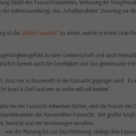
mmlung (Wahl des Fasnachtskomitees, Verlosung der Hauptmas
der Vollversammlung), das „Schalleprobiere“ (Sonntag vor d
g ist die
„Wilde Fasnacht“
zu sehen, welche in erster Linie 
gehörigkeitsgefühl zu einer Gemeinschaft und auch Heimatlie
atürlich kommt auch die Geselligkeit und das gemeinsame Erl
ich, dass nur in Nassereith in die Fasnacht gegangen wird. E
 keart is Dorf und wer se seche will soll kemme“.
iv bei der Fasnacht mitwirken dürfen, sind die Frauen des O
standekommen der Nassereither Fasnacht. Mit großer Sorgfal
t, bestickt und mit Verzierungen versehen.
ht - von der Planung bis zur Durchführung- obliegt dem Fasn