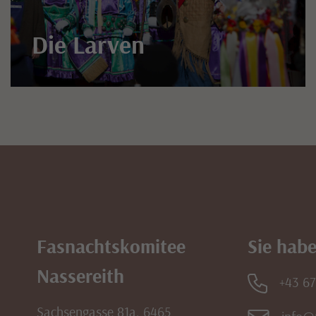
Die Larven
Fasnachtskomitee
Sie habe
Nassereith
+43 6
Sachsengasse 81a, 6465